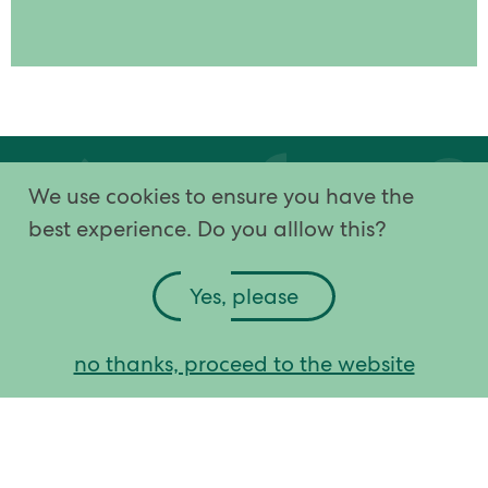
We use cookies to ensure you have the
parassiti
prodotti
soluzioni
come funziona
best experience. Do you alllow this?
la nostra storia
contattaci
Yes, please
Terms and conditions
|
Cookies
no thanks, proceed to the website