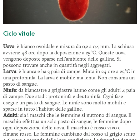
Ciclo vitale
Uovo
: è bianco ovoidale e misura da 0,2 a 0,4 mm. La schiusa
avviene 48 ore dopo la deposizione a 25°C. Queste uova
vengono deposte sparse nell'ambiente delle galline. Si
possono trovare anche in quantità negli aggregati.
Larva
: è bianca e ha 3 paia di zampe. Muta in 24 ore a 25°C in
una protoninfa. La larva è mobile ma lenta. Non consuma un
pasto di sangue.
Ninfe
: da biancastre a grigiastre hanno come gli adulti 4 paia
di zampe. Due stadi: protoninfa e deutoninfa. Ogni fase
esegue un pasto di sangue. Le ninfe sono molto mobili e
sparse in tutto l'habitat delle galline.
Adulti
: sia i maschi che le femmine si nutrono di sangue. Il
maschio effettua un solo pasto di sangue, le femmine dopo
ogni deposizione delle uova. Il maschio è rosso vivo e
rimane rosso. Le femmine cambiano dal rosso al grigio scuro